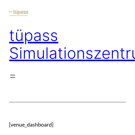
Zum
Inhalt
springen
tüpass
Simulationszent
[venue_dashboard]