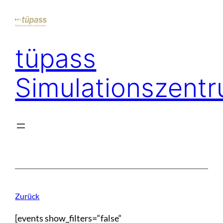
Zum
Inhalt
springen
tüpass
Simulationszent
Zurück
[events show_filters=“false“